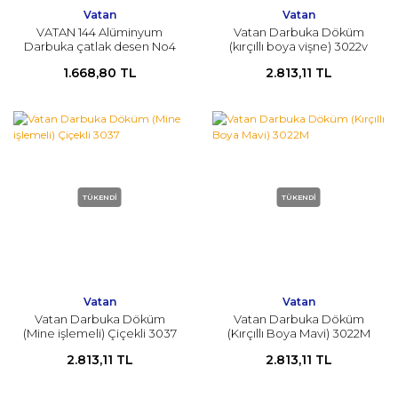
Vatan
Vatan
VATAN 144 Alüminyum
Vatan Darbuka Döküm
Darbuka çatlak desen No4
(kırçıllı boya vişne) 3022v
beyaz ve siyah
1.668,80 TL
2.813,11 TL
TÜKENDİ
TÜKENDİ
Vatan
Vatan
Vatan Darbuka Döküm
Vatan Darbuka Döküm
(Mine işlemeli) Çiçekli 3037
(Kırçıllı Boya Mavi) 3022M
2.813,11 TL
2.813,11 TL