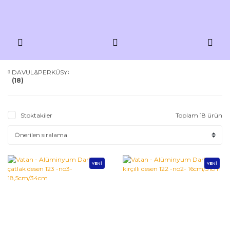
DAVUL&PERKÜSYON
(18)
Stoktakiler
Toplam 18 ürün
YENİ
YENİ