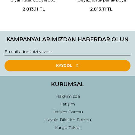
Siyah (Statik Boya) 3031
(Beyaz) statik parlak boya
2.813,11 TL
2.813,11 TL
KAMPANYALARIMIZDAN HABERDAR OLUN
KAYDOL
KURUMSAL
Hakkımızda
İletişim
İletişim Formu
Havale Bildirim Formu
Kargo Takibi