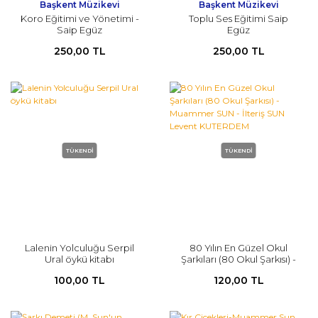
Başkent Müzikevi
Başkent Müzikevi
Koro Eğitimi ve Yönetimi -
Toplu Ses Eğitimi Saip
Saip Egüz
Egüz
250,00 TL
250,00 TL
TÜKENDİ
TÜKENDİ
Lalenin Yolculuğu Serpil
80 Yılın En Güzel Okul
Ural öykü kitabı
Şarkıları (80 Okul Şarkısı) -
Muammer SUN - İlteriş
100,00 TL
120,00 TL
SUN Levent KUTERDEM