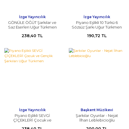
İzge Yayıncılık
İzge Yayıncılık
GÖNÜLE ÖĞÜT Şarkılar ve
Piyano Eşlikli 10 Türkü 6
Saz Eserleri Uğur Türkmen
Sözsüz Şarkı Uğur Türkmen
238,40 TL
190,72 TL
İzge Yayıncılık
Başkent Müzikevi
Piyano Eşlikli SEVGİ
Şarkılar Oyunlar - Nejat
ÇİÇEKLERİ Çocuk ve
İlhan Leblebicioğlu
Gençlik Şarkıları Uğur
238,40 TL
200,00 TL