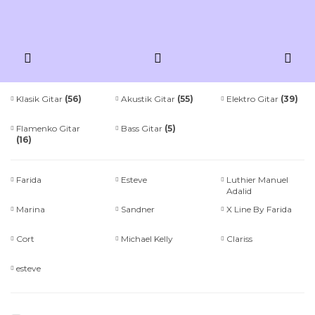
Klasik Gitar
(56)
Akustik Gitar
(55)
Elektro Gitar
(39)
Flamenko Gitar
Bass Gitar
(5)
(16)
Farida
Esteve
Luthier Manuel
Adalid
Marina
Sandner
X Line By Farida
Cort
Michael Kelly
Clariss
esteve