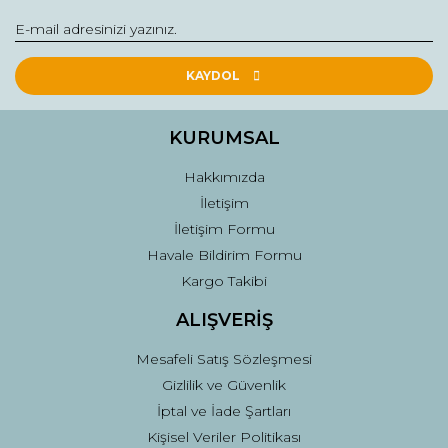
Yorum Yaz
Ürün resmi kalitesiz, bozuk veya görüntülenemiyor.
Ürün açıklamasında eksik bilgiler bulunuyor.
KAYDOL
Ürün bilgilerinde hatalar bulunuyor.
Ürün fiyatı diğer sitelerden daha pahalı.
KURUMSAL
Bu ürüne benzer farklı alternatifler olmalı.
Hakkımızda
İletişim
İletişim Formu
Havale Bildirim Formu
Kargo Takibi
Gönder
ALIŞVERİŞ
Mesafeli Satış Sözleşmesi
Gizlilik ve Güvenlik
İptal ve İade Şartları
Kişisel Veriler Politikası