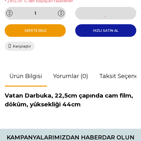
* 2.812,09 TL den başlayan taksitlerle!!
SEPETE EKLE
HIZLI SATIN AL
Karşılaştır
Ürün Bilgisi
Yorumlar (0)
Taksit Seçenek
Vatan Darbuka,
22,5cm çapında cam film,
dö
küm, yüksekliği 44cm
Bu ürünün fiyat bilgisi, resim, ürün açıklamalarında ve diğer
konularda yetersiz gördüğünüz noktaları öneri formunu
Bu ürüne ilk yorumu siz yapın!
kullanarak tarafımıza iletebilirsiniz.
KAMPANYALARIMIZDAN HABERDAR OLUN
Görüş ve önerileriniz için teşekkür ederiz.