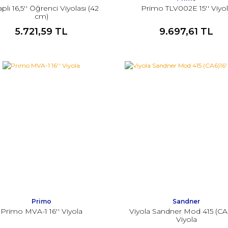
plı 16,5'' Öğrenci Viyolası (42
Primo TLV002E 15'' Viyo
cm)
5.721,59 TL
9.697,61 TL
Primo
Sandner
Primo MVA-1 16'' Viyola
Viyola Sandner Mod 415 (CA6
Viyola