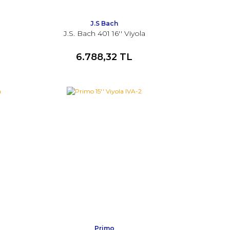
J.S Bach
a
J.S. Bach 401 16'' Viyola
6.788,32 TL
Primo