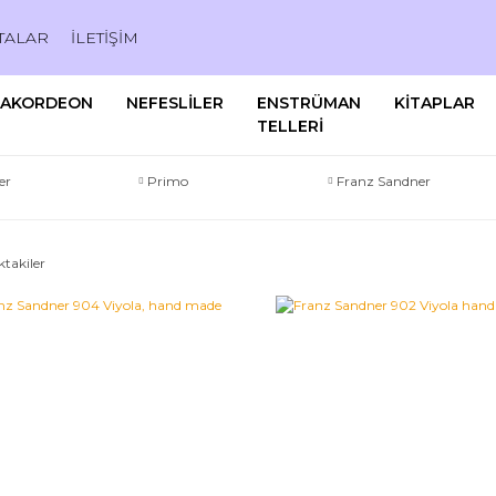
TALAR
İLETİŞİM
AKORDEON
NEFESLİLER
ENSTRÜMAN
KİTAPLAR
TELLERİ
er
Primo
Franz Sandner
ktakiler