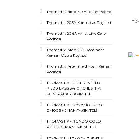
Thomastik Infeld 199 Euphon Reçine
Viy
Thomastik 205A Kontrabas Reçinesi
Thomastik 204A Artist Line Çello
Reçinesi
Thomastik Infeld 203 Dominant
Keman-Viyola Reçinesi
Thomastik Peter Infeld Rosin Keman
Reçinesi
THOMASTİK - PETER İNFELD
PI600 BASS 3/4 ORCHESTRA
KONTRABAS TAKIM TEL
THOMASTİK - DYNAMO SOLO
DY100S KEMAN TAKIM TELİ
THOMASTİK - RONDO GOLD
RG100 KEMAN TAKIM TELİ
THOMASTİK POWER BRIGHTS