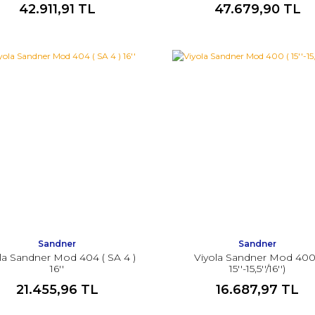
42.911,91 TL
47.679,90 TL
Sandner
Sandner
la Sandner Mod 404 ( SA 4 )
Viyola Sandner Mod 400
16''
15''-15,5''/16'')
21.455,96 TL
16.687,97 TL