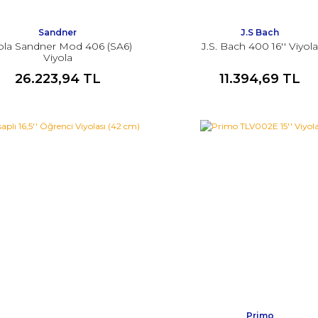
Sandner
J.S Bach
ola Sandner Mod 406 (SA6)
J.S. Bach 400 16'' Viyol
Viyola
26.223,94 TL
11.394,69 TL
Primo