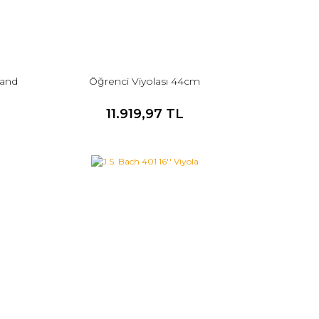
hand
Öğrenci Viyolası 44cm
11.919,97 TL