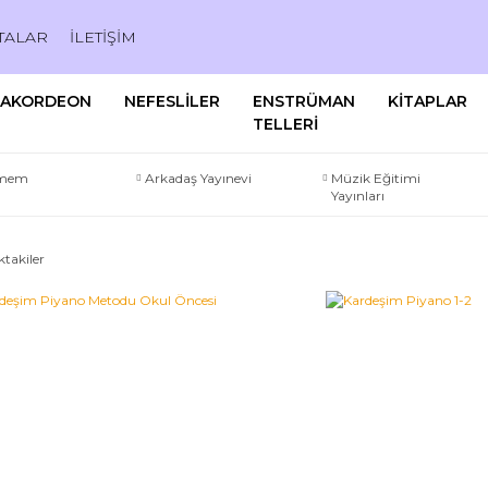
TALAR
İLETİŞİM
AKORDEON
NEFESLİLER
ENSTRÜMAN
KİTAPLAR
TELLERİ
emem
Arkadaş Yayınevi
Müzik Eğitimi
Yayınları
ktakiler