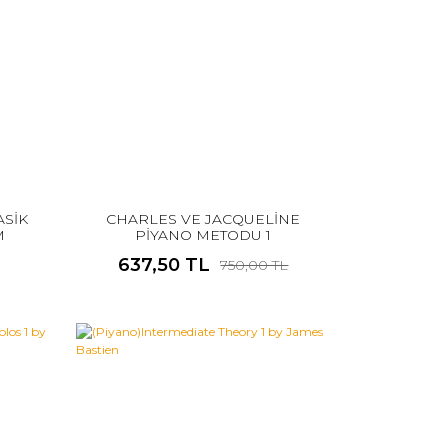
ASİK
CHARLES VE JACQUELİNE
M
PİYANO METODU 1
637,50 TL
750,00 TL