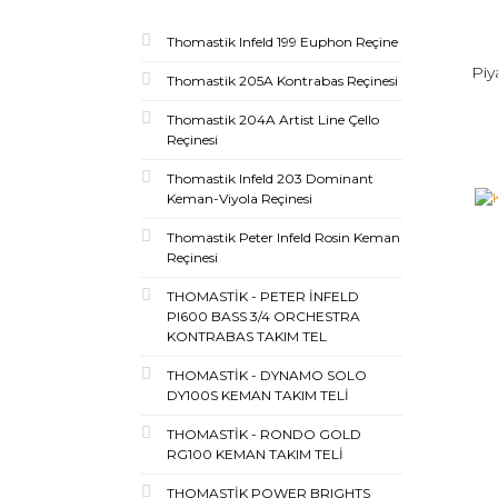
Thomastik Infeld 199 Euphon Reçine
Pi
Thomastik 205A Kontrabas Reçinesi
Thomastik 204A Artist Line Çello
Reçinesi
Thomastik Infeld 203 Dominant
Keman-Viyola Reçinesi
Thomastik Peter Infeld Rosin Keman
Reçinesi
THOMASTİK - PETER İNFELD
PI600 BASS 3/4 ORCHESTRA
KONTRABAS TAKIM TEL
THOMASTİK - DYNAMO SOLO
DY100S KEMAN TAKIM TELİ
THOMASTİK - RONDO GOLD
RG100 KEMAN TAKIM TELİ
THOMASTİK POWER BRIGHTS