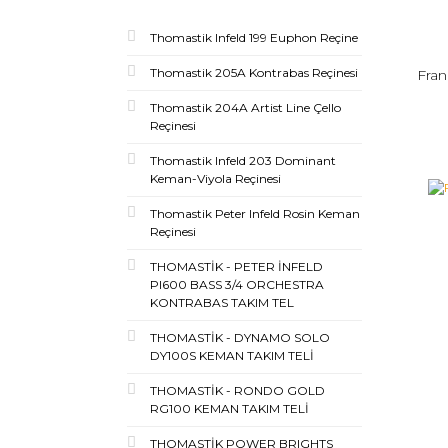
Thomastik Infeld 199 Euphon Reçine
Thomastik 205A Kontrabas Reçinesi
Fran
Thomastik 204A Artist Line Çello
Reçinesi
Thomastik Infeld 203 Dominant
Keman-Viyola Reçinesi
Thomastik Peter Infeld Rosin Keman
Reçinesi
THOMASTİK - PETER İNFELD
PI600 BASS 3/4 ORCHESTRA
KONTRABAS TAKIM TEL
THOMASTİK - DYNAMO SOLO
DY100S KEMAN TAKIM TELİ
THOMASTİK - RONDO GOLD
RG100 KEMAN TAKIM TELİ
THOMASTİK POWER BRIGHTS