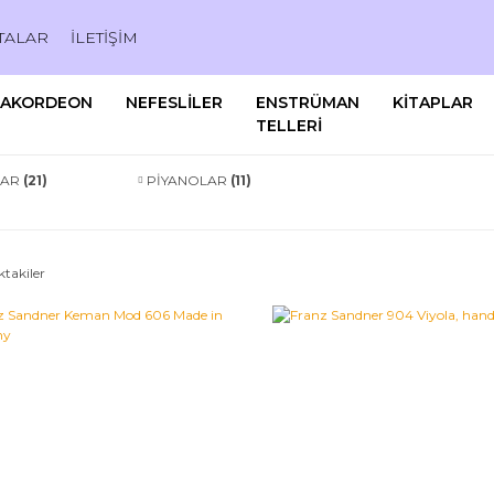
TALAR
İLETİŞİM
AKORDEON
NEFESLİLER
ENSTRÜMAN
KİTAPLAR
TELLERİ
LAR
(21)
PİYANOLAR
(11)
ktakiler