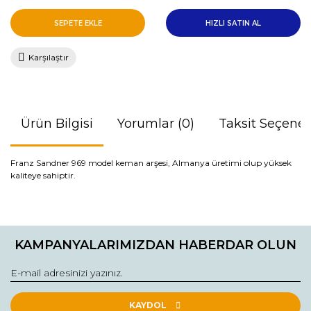
SEPETE EKLE
HIZLI SATIN AL
Karşılaştır
Ürün Bilgisi
Yorumlar (0)
Taksit Seçenek
Franz Sandner 969 model keman arşesi, Almanya üretimi olup yüksek
kaliteye sahiptir.
Bu ürünün fiyat bilgisi, resim, ürün açıklamalarında ve diğer
konularda yetersiz gördüğünüz noktaları öneri formunu
Bu ürüne ilk yorumu siz yapın!
kullanarak tarafımıza iletebilirsiniz.
KAMPANYALARIMIZDAN HABERDAR OLUN
Görüş ve önerileriniz için teşekkür ederiz.
Yorum Yaz
Ürün resmi kalitesiz, bozuk veya görüntülenemiyor.
Ürün açıklamasında eksik bilgiler bulunuyor.
KAYDOL