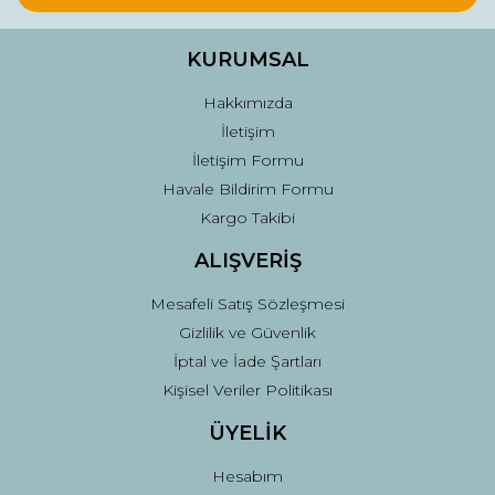
Ürün bilgilerinde hatalar bulunuyor.
Ürün fiyatı diğer sitelerden daha pahalı.
KURUMSAL
Bu ürüne benzer farklı alternatifler olmalı.
Hakkımızda
İletişim
İletişim Formu
Havale Bildirim Formu
Kargo Takibi
Gönder
ALIŞVERİŞ
Mesafeli Satış Sözleşmesi
Gizlilik ve Güvenlik
İptal ve İade Şartları
Kişisel Veriler Politikası
ÜYELİK
Hesabım