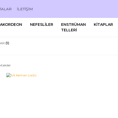
TALAR
İLETİŞİM
AKORDEON
NEFESLİLER
ENSTRÜMAN
KİTAPLAR
TELLERİ
LAR
(1)
ktakiler