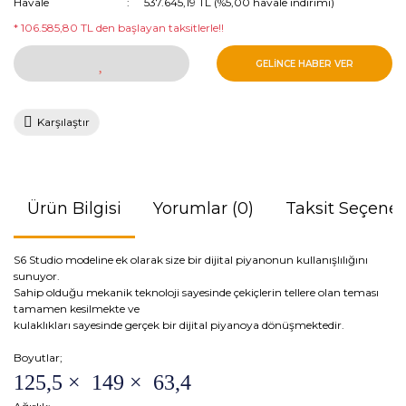
Havale
537.645,19 TL (%5,00 havale indirimi)
* 106.585,80 TL den başlayan taksitlerle!!
GELİNCE HABER VER
Karşılaştır
Ürün Bilgisi
Yorumlar (0)
Taksit Seçenek
S6 Studio modeline ek olarak size bir dijital piyanonun kullanışlılığını
sunuyor.
Sahip olduğu mekanik teknoloji sayesinde çekiçlerin tellere olan teması
tamamen kesilmekte ve
kulaklıkları sayesinde gerçek bir dijital piyanoya dönüşmektedir.
Boyutlar;
125,5 × 149 × 63,4