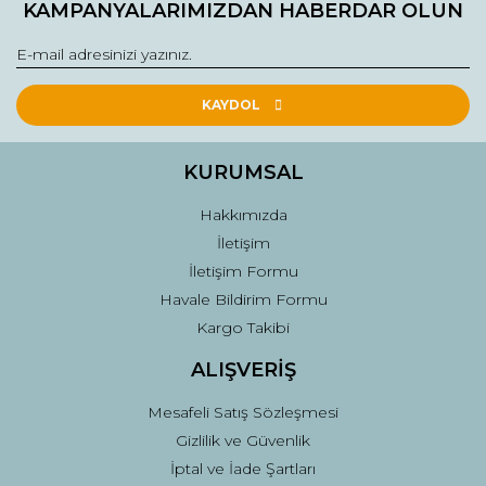
KAMPANYALARIMIZDAN HABERDAR OLUN
Görüş ve önerileriniz için teşekkür ederiz.
Yorum Yaz
Ürün resmi kalitesiz, bozuk veya görüntülenemiyor.
Ürün açıklamasında eksik bilgiler bulunuyor.
KAYDOL
Ürün bilgilerinde hatalar bulunuyor.
Ürün fiyatı diğer sitelerden daha pahalı.
KURUMSAL
Bu ürüne benzer farklı alternatifler olmalı.
Hakkımızda
İletişim
İletişim Formu
Havale Bildirim Formu
Kargo Takibi
Gönder
ALIŞVERİŞ
Mesafeli Satış Sözleşmesi
Gizlilik ve Güvenlik
İptal ve İade Şartları