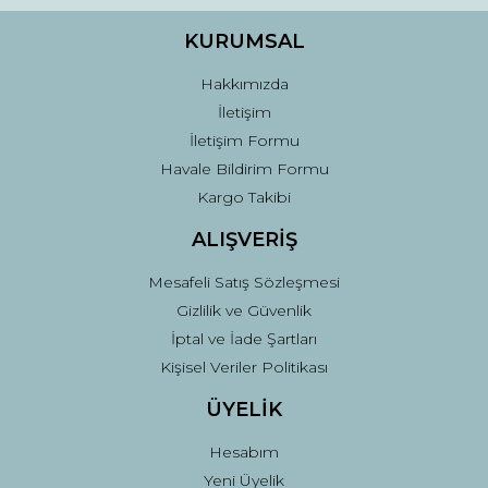
Ürün bilgilerinde hatalar bulunuyor.
Ürün fiyatı diğer sitelerden daha pahalı.
KURUMSAL
Bu ürüne benzer farklı alternatifler olmalı.
Hakkımızda
İletişim
İletişim Formu
Havale Bildirim Formu
Kargo Takibi
Gönder
ALIŞVERİŞ
Mesafeli Satış Sözleşmesi
Gizlilik ve Güvenlik
İptal ve İade Şartları
Kişisel Veriler Politikası
ÜYELİK
Hesabım
Yeni Üyelik