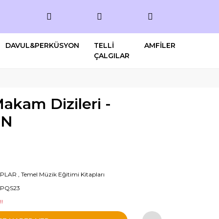
DAVUL&PERKÜSYON
TELLİ
AMFİLER
ÇALGILAR
akam Dizileri -
UN
APLAR
,
Temel Müzik Eğitimi Kitapları
PQS23
!!