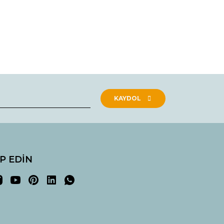
rak tarafımıza iletebilirsiniz.
KAYDOL
İP EDİN