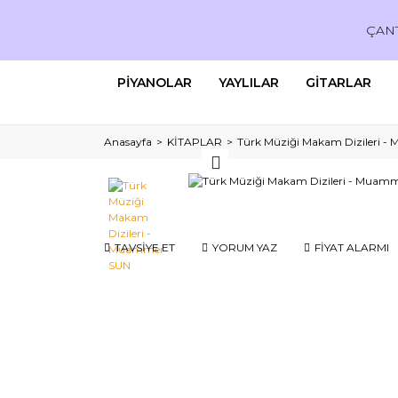
ÇAN
PİYANOLAR
YAYLILAR
GİTARLAR
Anasayfa
KİTAPLAR
Türk Müziği Makam Dizileri 
TAVSİYE ET
YORUM YAZ
FİYAT ALARMI