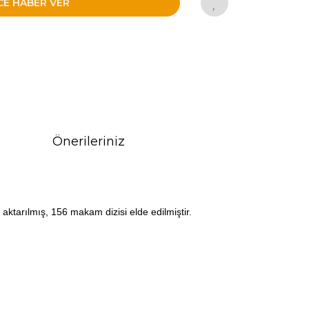
CE HABER VER
Önerileriniz
ktarılmış, 156 makam dizisi elde edilmiştir.