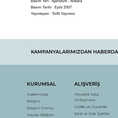
Basım Yeri : Ajanstürk - Ankara
Basım Tarihi : Eylül 2007
Yayınlayan : SUN Yayınevi
Bu ürünün fiyat bilgisi, resim, ürün açıklamaların
Görüş ve önerileriniz için teşekkür ederiz.
KAMPANYALARIMIZDAN HABERDA
Ürün resmi kalitesiz, bozuk veya görüntülenemiyo
Ürün açıklamasında eksik bilgiler bulunuyor.
Ürün bilgilerinde hatalar bulunuyor.
Ürün fiyatı diğer sitelerden daha pahalı.
Bu ürüne benzer farklı alternatifler olmalı.
KURUMSAL
ALIŞVERİŞ
Hakkımızda
Mesafeli Satış
Sözleşmesi
İletişim
Gizlilik ve Güvenlik
İletişim Formu
İptal ve İade Şartları
Havale Bildirim