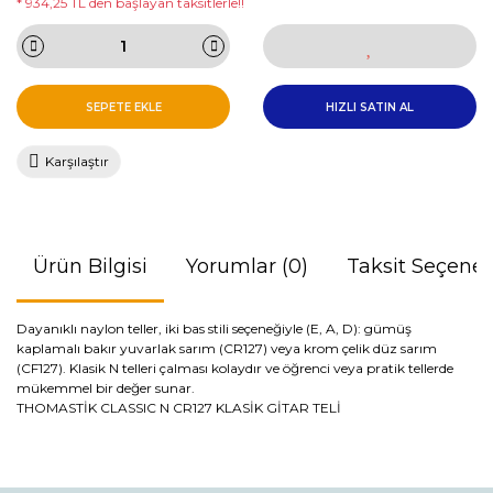
* 934,25 TL den başlayan taksitlerle!!
SEPETE EKLE
HIZLI SATIN AL
Karşılaştır
Ürün Bilgisi
Yorumlar (0)
Taksit Seçenek
Dayanıklı naylon teller, iki bas stili seçeneğiyle (E, A, D): gümüş
kaplamalı bakır yuvarlak sarım (CR127) veya krom çelik düz sarım
(CF127). Klasik N telleri çalması kolaydır ve öğrenci veya pratik tellerde
mükemmel bir değer sunar.
THOMASTİK CLASSIC N CR127 KLASİK GİTAR TELİ
Bu ürünün fiyat bilgisi, resim, ürün açıklamalarında ve diğer
konularda yetersiz gördüğünüz noktaları öneri formunu