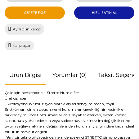
SEPETE EKLE
HIZLI SATIN AL
Aynı gün kargo
Karşılaştır
Ürün Bilgisi
Yorumlar (0)
Taksit Seçenek
Çello için nemlendirici - Stretto Humidifier
Üreticisinden;
Profesyonel bir müzisyen olarak kişisel deneyimimden, Yaylı
Enstrüman için en uygun nemi korumanın gerekliliğinin kesinlikle
farkındayım. İnce Enstrümanlarımızı seyahat ederken, evden konser
salonuna seyahat ederken veya sadece hava ve mevsim değişikliklerine
uyum sağlayarak nem değişimlerinden korumalıyız. Şimdiye kadar ideal
bir ürün mevcut değildi.
Yeni bir teknoloji sayesinde, nem dengeleyici STRETTO şimdi piyasaya