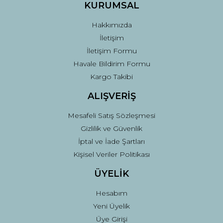
Ürün fiyatı diğer sitelerden daha pahalı.
KURUMSAL
Bu ürüne benzer farklı alternatifler olmalı.
Hakkımızda
İletişim
İletişim Formu
Havale Bildirim Formu
Kargo Takibi
Gönder
ALIŞVERİŞ
Mesafeli Satış Sözleşmesi
Gizlilik ve Güvenlik
İptal ve İade Şartları
Kişisel Veriler Politikası
ÜYELİK
Hesabım
Yeni Üyelik
Üye Girişi