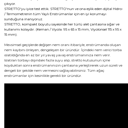
çıkıyor.
STRETTO'yu iyice test ettik. STRETTO'nun ve ona eşlik eden dijital Hidro-
/ Termometrenin tüm Yaylı Enstrümanlar için en iyi korumayı
sunduğuna inanıyoruz.
STRETTO, kompakt boyutu sayesinde her türlü alet çantasına sığar ve
kullanımı kolaydır. (Keman / Viyola: 95 x 65 x 15 mm, Viyolonsel 115 x 95 x
15 mm).
Mevsimsel geçişlerde değişen nem oranı itibariyle, enstrümanda oluşan
nem kaybını önleyen, dengeleyen bir üründür. İçindeki nem verici torba
ıslatıldığında en az bir yıl yavaş yavaş enstrümanınıza nem verir.
Islatılan torbayı dışındaki fazla suyu alıp, stretto kutusunun içine
koyduktan sonra enstrümanınızın çantasına yerleştirerek uzun süreli ve
dengeli bir şekilde nem vermesini sağlayabilirsiniz. Tüm ağaç
enstrümanlar için kesinlikle gerekli bir üründür.