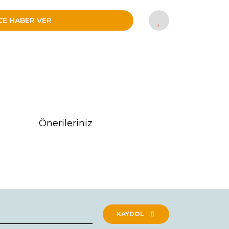
CE HABER VER
Önerileriniz
rak tarafımıza iletebilirsiniz.
KAYDOL