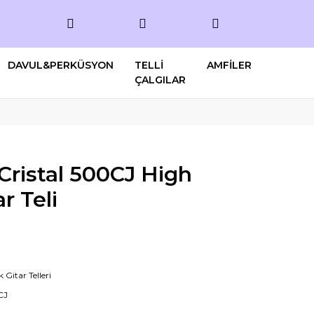
DAVUL&PERKÜSYON
TELLİ
AMFİLER
ÇALGILAR
Cristal 500CJ High
r Teli
k Gitar Telleri
CJ