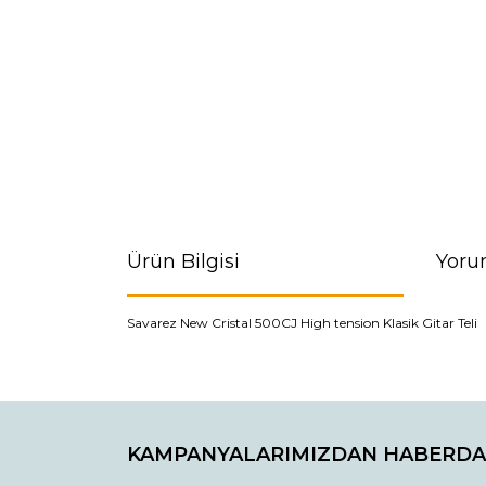
Ürün Bilgisi
Yoru
Savarez New Cristal 500CJ High tension Klasik Gitar Teli
Bu ürünün fiyat bilgisi, resim, ürün açıklamaların
Görüş ve önerileriniz için teşekkür ederiz.
KAMPANYALARIMIZDAN HABERDA
Ürün resmi kalitesiz, bozuk veya görüntülenemiyo
Ürün açıklamasında eksik bilgiler bulunuyor.