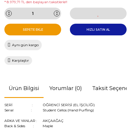
* 8.979,71 TL den başlayan taksitlerle!!
SEPETE EKLE
HIZLI SATIN AL
Aynı gün kargo
Karşılaştır
Ürün Bilgisi
Yorumlar (0)
Taksit Seçenek
SERİ :
ÖĞRENCİ SERİSİ (EL İŞCİLİĞİ)
Serial :
Student Cellos (Hand Purfling)
ARKA VE YANLAR :
AKÇAAĞAÇ
Back & Sides :
Maple