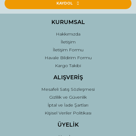
Ürün açıklamasında eksik bilgiler bulunuyor.
KAYDOL
Ürün bilgilerinde hatalar bulunuyor.
Ürün fiyatı diğer sitelerden daha pahalı.
KURUMSAL
Bu ürüne benzer farklı alternatifler olmalı.
Hakkımızda
İletişim
İletişim Formu
Havale Bildirim Formu
Kargo Takibi
Gönder
ALIŞVERİŞ
Mesafeli Satış Sözleşmesi
Gizlilik ve Güvenlik
İptal ve İade Şartları
Kişisel Veriler Politikası
ÜYELİK