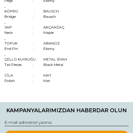
Pegs :
Ebony
KÖPRÜ :
BAUSCH
Bridge :
Bausch
SAP :
AKÇAAĞAÇ
Neck :
Maple
TOPUK :
ABANOZ
End Pin :
Ebony
ÇELLO KUYRUĞU :
METAL SİYAH
Tail Pieces :
Black Metal
CİLA :
MAT
Polish :
Mat
Bu ürünün fiyat bilgisi, resim, ürün açıklamalarında ve diğer
konularda yetersiz gördüğünüz noktaları öneri formunu
Bu ürüne ilk yorumu siz yapın!
kullanarak tarafımıza iletebilirsiniz.
KAMPANYALARIMIZDAN HABERDAR OLUN
Görüş ve önerileriniz için teşekkür ederiz.
Yorum Yaz
Ürün resmi kalitesiz, bozuk veya görüntülenemiyor.