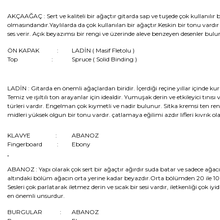
AKÇAAĞAÇ :
Sert ve kaliteli bir ağaçtır gitarda sap ve tuşede çok kullanılı
olmasındandır.Yaylılarda da çok kullanılan bir ağaçtır.Keskin bir tonu vardır 
ses verir. Açık beyazımsı bir rengi ve üzerinde aleve benzeyen desenler bulu
ÖN KAPAK :
LADİN ( Masif Fletolu )
Top :
Spruce ( Solid Binding )
LADİN :
Gitarda en önemli ağaçlardan biridir. İçerdiği reçine yıllar içinde 
Temiz ve ışıltılı ton arayanlar için idealdir. Yumuşak derin ve etkileyici tınıs
türleri vardır. Engelman çok kıymetli ve nadir bulunur. Sitka kremsi ten 
midleri yüksek olgun bir tonu vardır. çatlamaya eğilimi azdır lifleri kıvrık ol
KLAVYE :
ABANOZ
Fingerboard :
Ebony
ABANOZ :
Yapı olarak çok sert bir ağaçtır ağırdır suda batar ve sadece ağa
altındaki bölüm ağacın orta yerine kadar beyazdır.Orta bölümden 20 ile 100
Sesleri çok parlatarak iletmez derin ve sıcak bir sesi vardır, iletkenliği çok iyi
en önemli unsurdur.
BURGULAR :
ABANOZ