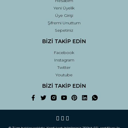
Hesabım
Yeni Üyelik
Üye Girişi
Şifremi Unuttum
Sepetiniz
BİZİ TAKİP EDİN
Facebook
Instagram
Twitter
Youtube
BİZİ TAKİP EDİN
© Tüm hakları saklıdır. Kredi kartı bilgileriniz 256bit SSL sertifikası ile