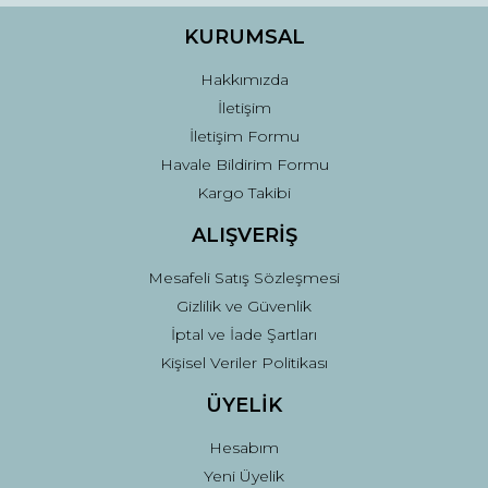
Ürün fiyatı diğer sitelerden daha pahalı.
KURUMSAL
Bu ürüne benzer farklı alternatifler olmalı.
Hakkımızda
İletişim
İletişim Formu
Havale Bildirim Formu
Kargo Takibi
Gönder
ALIŞVERİŞ
Mesafeli Satış Sözleşmesi
Gizlilik ve Güvenlik
İptal ve İade Şartları
Kişisel Veriler Politikası
ÜYELİK
Hesabım
Yeni Üyelik