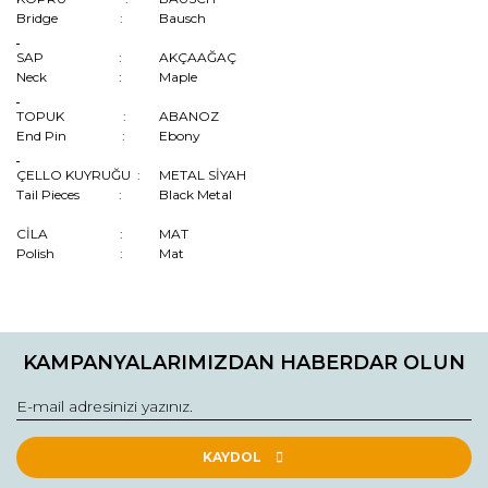
Bridge :
Bausch
SAP :
AKÇAAĞAÇ
Neck :
Maple
TOPUK :
ABANOZ
End Pin :
Ebony
ÇELLO KUYRUĞU :
METAL SİYAH
Tail Pieces :
Black Metal
CİLA :
MAT
Polish :
Mat
Bu ürünün fiyat bilgisi, resim, ürün açıklamalarında ve diğer
konularda yetersiz gördüğünüz noktaları öneri formunu
Bu ürüne ilk yorumu siz yapın!
kullanarak tarafımıza iletebilirsiniz.
KAMPANYALARIMIZDAN HABERDAR OLUN
Görüş ve önerileriniz için teşekkür ederiz.
Yorum Yaz
Ürün resmi kalitesiz, bozuk veya görüntülenemiyor.
Ürün açıklamasında eksik bilgiler bulunuyor.
KAYDOL
Ürün bilgilerinde hatalar bulunuyor.