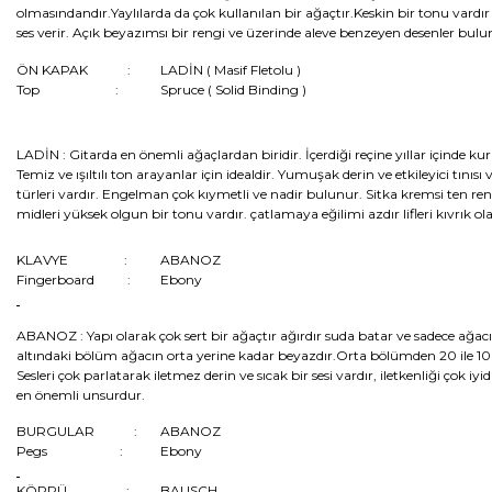
olmasındandır.Yaylılarda da çok kullanılan bir ağaçtır.Keskin bir tonu vardır 
ses verir. Açık beyazımsı bir rengi ve üzerinde aleve benzeyen desenler bulu
ÖN KAPAK :
LADİN ( Masif Fletolu )
Top :
Spruce ( Solid Binding )
LADİN :
Gitarda en önemli ağaçlardan biridir. İçerdiği reçine yıllar içinde 
Temiz ve ışıltılı ton arayanlar için idealdir. Yumuşak derin ve etkileyici tınıs
türleri vardır. Engelman çok kıymetli ve nadir bulunur. Sitka kremsi ten 
midleri yüksek olgun bir tonu vardır. çatlamaya eğilimi azdır lifleri kıvrık ol
KLAVYE :
ABANOZ
Fingerboard :
Ebony
ABANOZ :
Yapı olarak çok sert bir ağaçtır ağırdır suda batar ve sadece ağa
altındaki bölüm ağacın orta yerine kadar beyazdır.Orta bölümden 20 ile 100
Sesleri çok parlatarak iletmez derin ve sıcak bir sesi vardır, iletkenliği çok iyi
en önemli unsurdur.
BURGULAR :
ABANOZ
Pegs :
Ebony
KÖPRÜ :
BAUSCH