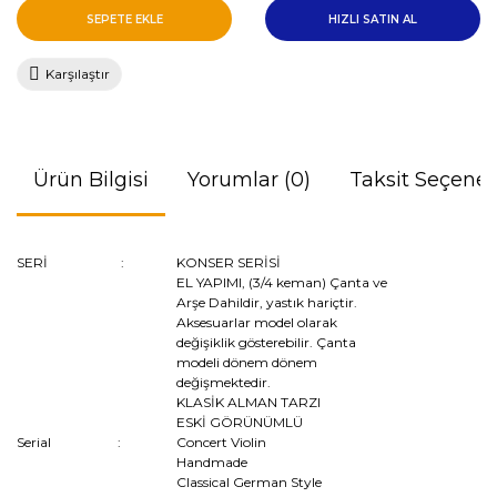
SEPETE EKLE
HIZLI SATIN AL
Karşılaştır
Ürün Bilgisi
Yorumlar (0)
Taksit Seçenek
SERİ :
KONSER SERİSİ
EL YAPIMI, (3/4 keman) Çanta ve
Arşe Dahildir, yastık hariçtir.
Aksesuarlar model olarak
değişiklik gösterebilir. Çanta
modeli dönem dönem
değişmektedir.
KLASİK ALMAN TARZI
ESKİ GÖRÜNÜMLÜ
Serial :
Concert Violin
Handmade
Classical German Style