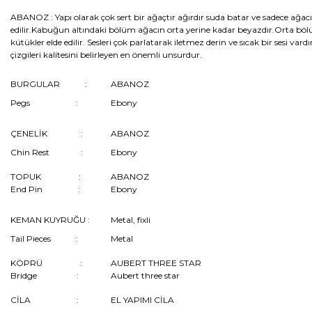
ABANOZ :
Yapı olarak çok sert bir ağaçtır ağırdır suda batar ve sadece ağac
edilir.Kabuğun altındaki bölüm ağacın orta yerine kadar beyazdır.Orta bö
kütükler elde edilir. Sesleri çok parlatarak iletmez derin ve sıcak bir sesi vardı
çizgileri kalitesini belirleyen en önemli unsurdur.
BURGULAR :
ABANOZ
Pegs :
Ebony
ÇENELİK :
ABANOZ
Chin Rest :
Ebony
TOPUK :
ABANOZ
End Pin :
Ebony
KEMAN KUYRUĞU :
Metal, fixli
Tail Pieces :
Metal
KÖPRÜ :
AUBERT THREE STAR
Bridge :
Aubert three star
CİLA :
EL YAPIMI CİLA