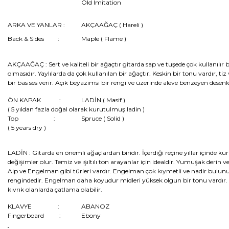
Old Imitation
ARKA VE YANLAR :
AKÇAAĞAÇ ( Hareli )
Back & Sides :
Maple ( Flame )
AKÇAAĞAÇ :
Sert ve kaliteli bir ağaçtır gitarda sap ve tuşede çok kullanılı
olmasıdır. Yaylılarda da çok kullanılan bir ağaçtır. Keskin bir tonu vardır, ti
bir bas ses verir. Açık beyazımsı bir rengi ve üzerinde aleve benzeyen desen
ÖN KAPAK :
LADİN ( Masif )
( 5 yıldan fazla doğal olarak kurutulmuş ladin )
Top :
Spruce ( Solid )
( 5 years dry )
LADİN :
Gitarda en önemli ağaçlardan biridir. İçerdiği reçine yıllar içinde 
değişimler olur. Temiz ve ışıltılı ton arayanlar için idealdir. Yumuşak derin ve e
Alp ve Engelman gibi türleri vardır. Engelman çok kıymetli ve nadir bulunu
rengindedir. Engelman daha koyudur midleri yüksek olgun bir tonu vardır. ça
kıvrık olanlarda çatlama olabilir.
KLAVYE :
ABANOZ
Fingerboard :
Ebony