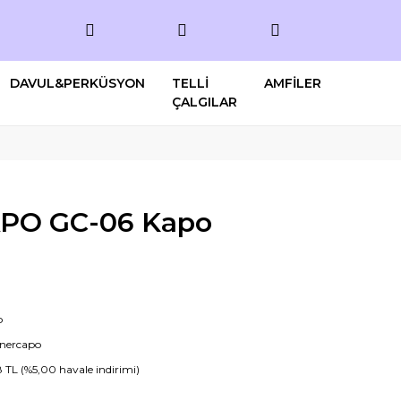
DAVUL&PERKÜSYON
TELLİ
AMFİLER
ÇALGILAR
PO GC-06 Kapo
o
nercapo
8 TL (%5,00 havale indirimi)