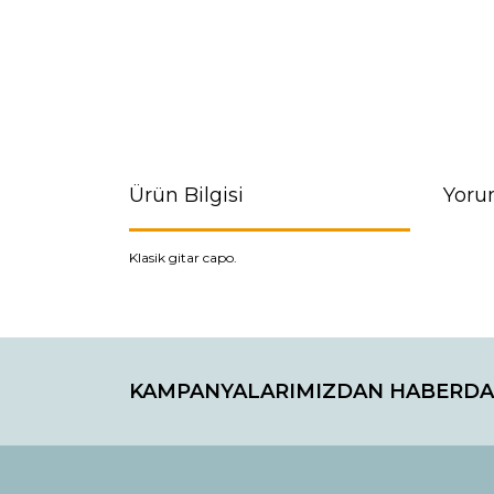
Ürün Bilgisi
Yoru
Klasik gitar capo.
Bu ürünün fiyat bilgisi, resim, ürün açıklamaların
Görüş ve önerileriniz için teşekkür ederiz.
KAMPANYALARIMIZDAN HABERDA
Ürün resmi kalitesiz, bozuk veya görüntülenemiyo
Ürün açıklamasında eksik bilgiler bulunuyor.
Ürün bilgilerinde hatalar bulunuyor.
Ürün fiyatı diğer sitelerden daha pahalı.