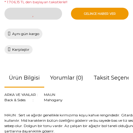
* 1.706,15 TL den başlayan taksitlerle!!
GELİNCE HABER VER
Aynı gün kargo
Karşılaştır
Ürün Bilgisi
Yorumlar (0)
Taksit Seçenek
ARKA VE YANLAR :
MAUN
Back & Sides :
Mahogany
MAUN :
Sert ve ağırdır genellikle kırmızımsı koyu kahve rengindedir. Git
kullanılır. Mid karakterin bütün özelliğini gösterir ve bu sayede bas ve tiz ses
sebep olur. Dolgun bir tonu vardır. Az çalışan bir ağaçtır bol taneli olduğu
şartlarına dayanıklılık göserir.