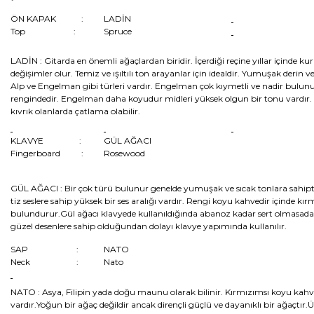
ÖN KAPAK :
LADİN
Top :
Spruce
LADİN :
Gitarda en önemli ağaçlardan biridir. İçerdiği reçine yıllar içinde 
değişimler olur. Temiz ve ışıltılı ton arayanlar için idealdir. Yumuşak derin ve e
Alp ve Engelman gibi türleri vardır. Engelman çok kıymetli ve nadir bulunu
rengindedir. Engelman daha koyudur midleri yüksek olgun bir tonu vardır. ça
kıvrık olanlarda çatlama olabilir.
KLAVYE :
GÜL AĞACI
Fingerboard :
Rosewood
GÜL AĞACI :
Bir çok türü bulunur genelde yumuşak ve sıcak tonlara sahipti
tiz seslere sahip yüksek bir ses aralığı vardır. Rengi koyu kahvedir içinde kırm
bulundurur.Gül ağacı klavyede kullanıldığında abanoz kadar sert olmasada s
güzel desenlere sahip olduğundan dolayı klavye yapımında kullanılır.
SAP :
NATO
Neck :
Nato
NATO :
Asya, Filipin yada doğu maunu olarak bilinir. Kırmızımsı koyu ka
vardır.Yoğun bir ağaç değildir ancak dirençli güçlü ve dayanıklı bir ağaçtır.