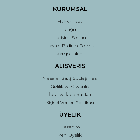
Ürün fiyatı diğer sitelerden daha pahalı.
KURUMSAL
Bu ürüne benzer farklı alternatifler olmalı.
Hakkımızda
İletişim
İletişim Formu
Havale Bildirim Formu
Kargo Takibi
Gönder
ALIŞVERİŞ
Mesafeli Satış Sözleşmesi
Gizlilik ve Güvenlik
İptal ve İade Şartları
Kişisel Veriler Politikası
ÜYELİK
Hesabım
Yeni Üyelik