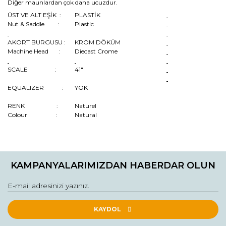
Diğer maunlardan çok daha ucuzdur.
ÜST VE ALT EŞİK :
PLASTİK
Nut & Saddle :
Plastic
AKORT BURGUSU :
KROM DÖKÜM
Machine Head :
Diecast Crome
SCALE :
41"
EQUALIZER :
YOK
RENK :
Naturel
Colour :
Natural
Bu ürünün fiyat bilgisi, resim, ürün açıklamalarında ve diğer
konularda yetersiz gördüğünüz noktaları öneri formunu
Bu ürüne ilk yorumu siz yapın!
kullanarak tarafımıza iletebilirsiniz.
KAMPANYALARIMIZDAN HABERDAR OLUN
Görüş ve önerileriniz için teşekkür ederiz.
Yorum Yaz
Ürün resmi kalitesiz, bozuk veya görüntülenemiyor.
Ürün açıklamasında eksik bilgiler bulunuyor.
KAYDOL
Ürün bilgilerinde hatalar bulunuyor.