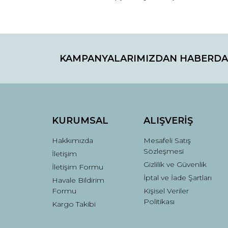
Bu ürünün fiyat bilgisi, resim, ürün açıklamaların
Görüş ve önerileriniz için teşekkür ederiz.
KAMPANYALARIMIZDAN HABERDA
Ürün resmi kalitesiz, bozuk veya görüntülenemiyo
Ürün açıklamasında eksik bilgiler bulunuyor.
Ürün bilgilerinde hatalar bulunuyor.
Ürün fiyatı diğer sitelerden daha pahalı.
Bu ürüne benzer farklı alternatifler olmalı.
KURUMSAL
ALIŞVERİŞ
Hakkımızda
Mesafeli Satış
Sözleşmesi
İletişim
Gizlilik ve Güvenlik
İletişim Formu
İptal ve İade Şartları
Havale Bildirim
Formu
Kişisel Veriler
Politikası
Kargo Takibi