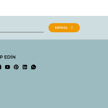
rak tarafımıza iletebilirsiniz.
KAYDOL
İP EDİN