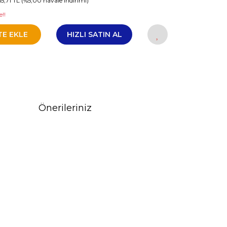
65,71 TL (%5,00 havale indirimi)
!!
TE EKLE
HIZLI SATIN AL
Önerileriniz