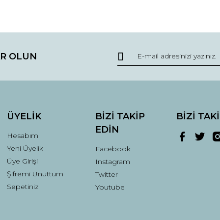
da ve diğer konularda yetersiz gördüğünüz noktaları öneri formunu kullana
Bu ürüne ilk yorumu siz yapın!
R OLUN
r.
Yorum Yaz
ÜYELİK
BİZİ TAKİP
BİZİ TAK
EDİN
Hesabım
Yeni Üyelik
Facebook
Üye Girişi
Instagram
Şifremi Unuttum
Twitter
Gönder
Sepetiniz
Youtube