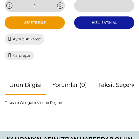
SEPETE EKLE
HIZLI SATIN AL
Aynı gün kargo
Karşılaştır
Ürün Bilgisi
Yorumlar (0)
Taksit Seçenek
Pirastro Obligato.Violino Reçine
Bu ürünün fiyat bilgisi, resim, ürün açıklamalarında ve diğer
konularda yetersiz gördüğünüz noktaları öneri formunu
Bu ürüne ilk yorumu siz yapın!
kullanarak tarafımıza iletebilirsiniz.