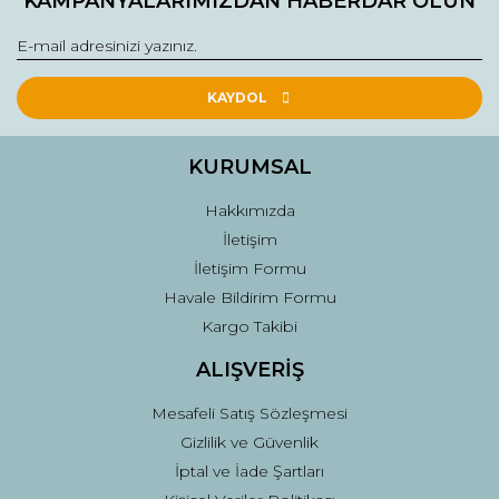
KAMPANYALARIMIZDAN HABERDAR OLUN
Görüş ve önerileriniz için teşekkür ederiz.
Yorum Yaz
Ürün resmi kalitesiz, bozuk veya görüntülenemiyor.
Ürün açıklamasında eksik bilgiler bulunuyor.
KAYDOL
Ürün bilgilerinde hatalar bulunuyor.
Ürün fiyatı diğer sitelerden daha pahalı.
KURUMSAL
Bu ürüne benzer farklı alternatifler olmalı.
Hakkımızda
İletişim
İletişim Formu
Havale Bildirim Formu
Kargo Takibi
Gönder
ALIŞVERİŞ
Mesafeli Satış Sözleşmesi
Gizlilik ve Güvenlik
İptal ve İade Şartları