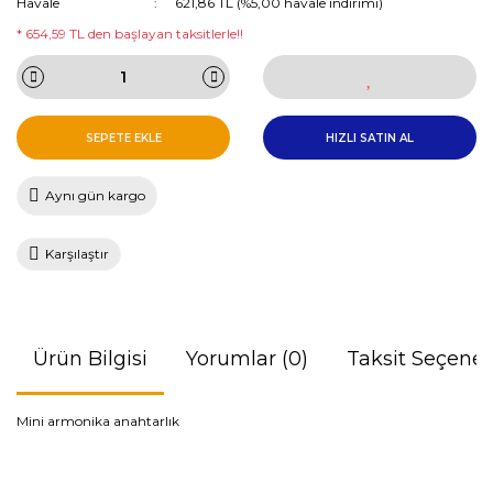
Havale
621,86 TL (%5,00 havale indirimi)
* 654,59 TL den başlayan taksitlerle!!
SEPETE EKLE
HIZLI SATIN AL
Aynı gün kargo
Karşılaştır
Ürün Bilgisi
Yorumlar (0)
Taksit Seçenek
Mini armonika anahtarlık
Bu ürünün fiyat bilgisi, resim, ürün açıklamalarında ve diğer