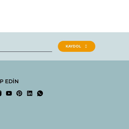
rak tarafımıza iletebilirsiniz.
KAYDOL
İP EDİN