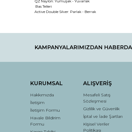
QZ Naylon: Yumuşak - Yuvarlak
Bas Telleri
Active Double Silver: Parlak - Berrak
Bu ürünün fiyat bilgisi, resim, ürün açıklamaların
Görüş ve önerileriniz için teşekkür ederiz.
KAMPANYALARIMIZDAN HABERDA
Ürün resmi kalitesiz, bozuk veya görüntülenemiyo
Ürün açıklamasında eksik bilgiler bulunuyor.
Ürün bilgilerinde hatalar bulunuyor.
Ürün fiyatı diğer sitelerden daha pahalı.
Bu ürüne benzer farklı alternatifler olmalı.
KURUMSAL
ALIŞVERİŞ
Hakkımızda
Mesafeli Satış
Sözleşmesi
İletişim
Gizlilik ve Güvenlik
İletişim Formu
İptal ve İade Şartları
Havale Bildirim
Formu
Kişisel Veriler
Politikası
Kargo Takibi