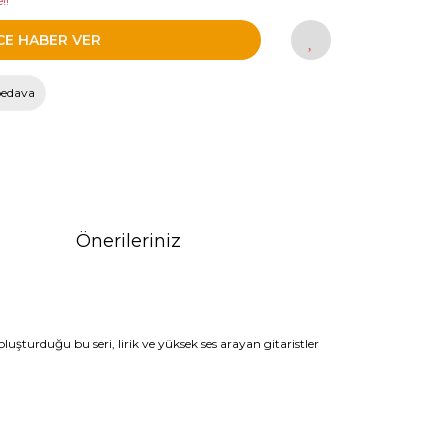
!!
CE HABER VER
bedava
Önerileriniz
luşturduğu bu seri, lirik ve yüksek ses arayan gitaristler