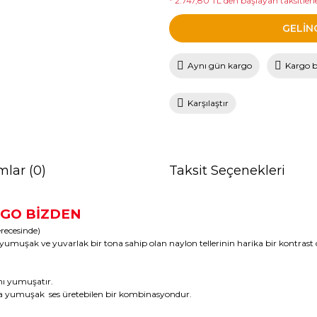
* 2.747,80 TL den başlayan taksitlerle
GELİN
Aynı gün kargo
Kargo 
Karşılaştır
mlar (0)
Taksit Seçenekleri
ARGO BİZDEN
recesinde)
in yumuşak ve yuvarlak bir tona sahip olan naylon tellerinin harika bir kontrast o
ını yumuşatır.
la yumuşak ses üretebilen bir kombinasyondur.