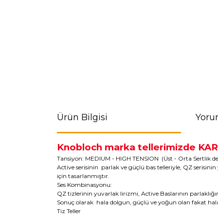
Ürün Bilgisi
Yoru
Knobloch marka tellerimizde K
Tansiyon: MEDIUM - HIGH TENSION (Üst - Orta Sertlik de
Active serisinin parlak ve güçlü bas telleriyle, QZ serisin
için tasarlanmıştır.
Ses Kombinasyonu:
QZ tizlerinin yuvarlak lirizmi, Active Baslarının parlaklığ
Sonuç olarak hala dolgun, güçlü ve yoğun olan fakat ha
Tiz Teller