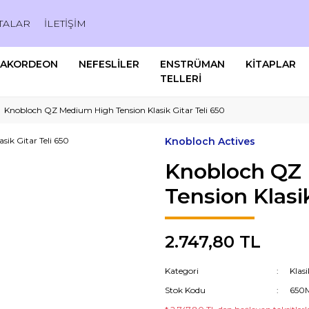
TALAR
İLETİŞİM
AKORDEON
NEFESLİLER
ENSTRÜMAN
KİTAPLAR
TELLERİ
Knobloch QZ Medium High Tension Klasik Gitar Teli 650
Knobloch Actives
Knobloch QZ
Tension Klasik
2.747,80 TL
Kategori
Klasi
Stok Kodu
650