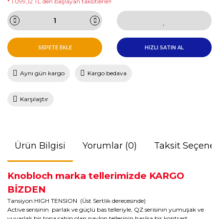
* 1.099,12 TL den başlayan taksitlerle!!
SEPETE EKLE
HIZLI SATIN AL
Aynı gün kargo
Kargo bedava
Karşılaştır
Ürün Bilgisi
Yorumlar (0)
Taksit Seçenek
Knobloch marka tellerimizde KARGO
BİZDEN
Tansiyon:HIGH TENSION (Üst Sertlik derecesinde)
Active serisinin parlak ve güçlü bas telleriyle, QZ serisinin yumuşak ve
yuvarlak bir tona sahip olan naylon tellerinin harika bir kontrast