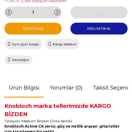
* 1.319,79 TL den başlayan taksitlerle!!
SEPETE EKLE
HIZLI SATIN AL
Aynı gün kargo
Kargo bedava
Karşılaştır
Ürün Bilgisi
Yorumlar (0)
Taksit Seçenek
Knobloch marka tellerimizde KARGO
BİZDEN
Tansiyon: Medium Tension (Orta Sertlik)
Knobloch Active CX serisi, güç ve netlik arayan gitaristler
için tasarlanmış bir settir.