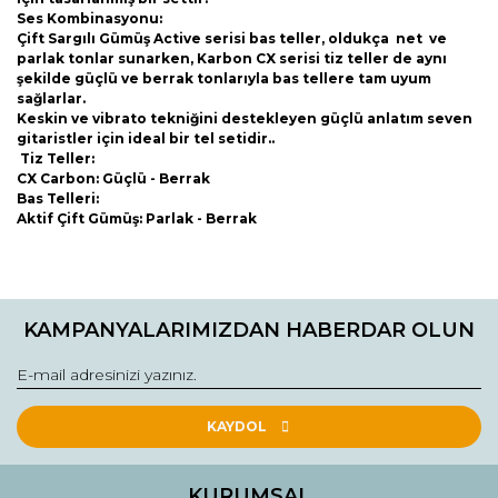
Ses Kombinasyonu:
Çift Sargılı Gümüş Active serisi bas teller, oldukça net ve
parlak tonlar sunarken, Karbon CX serisi tiz teller de aynı
şekilde güçlü ve berrak tonlarıyla bas tellere tam uyum
sağlarlar.
Keskin ve vibrato tekniğini destekleyen güçlü anlatım seven
gitaristler için ideal bir tel setidir..
Tiz Teller:
CX Carbon: Güçlü - Berrak
Bas Telleri:
Aktif Çift Gümüş: Parlak - Berrak
Bu ürünün fiyat bilgisi, resim, ürün açıklamalarında ve diğer
konularda yetersiz gördüğünüz noktaları öneri formunu
Bu ürüne ilk yorumu siz yapın!
kullanarak tarafımıza iletebilirsiniz.
KAMPANYALARIMIZDAN HABERDAR OLUN
Görüş ve önerileriniz için teşekkür ederiz.
Yorum Yaz
Ürün resmi kalitesiz, bozuk veya görüntülenemiyor.
Ürün açıklamasında eksik bilgiler bulunuyor.
KAYDOL
Ürün bilgilerinde hatalar bulunuyor.
Ürün fiyatı diğer sitelerden daha pahalı.
KURUMSAL