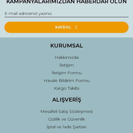
KAMPANYALARIMIZDAN HABERDAR OLUN
Görüş ve önerileriniz için teşekkür ederiz.
Yorum Yaz
Ürün resmi kalitesiz, bozuk veya görüntülenemiyor.
Ürün açıklamasında eksik bilgiler bulunuyor.
KAYDOL
Ürün bilgilerinde hatalar bulunuyor.
Ürün fiyatı diğer sitelerden daha pahalı.
KURUMSAL
Bu ürüne benzer farklı alternatifler olmalı.
Hakkımızda
İletişim
İletişim Formu
Havale Bildirim Formu
Kargo Takibi
Gönder
ALIŞVERİŞ
Mesafeli Satış Sözleşmesi
Gizlilik ve Güvenlik
İptal ve İade Şartları