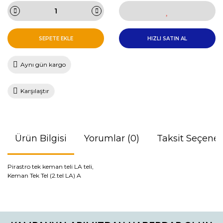
SEPETE EKLE
HIZLI SATIN AL
Aynı gün kargo
Karşılaştır
Ürün Bilgisi
Yorumlar (0)
Taksit Seçenek
Pirastro tek keman teli LA teli,
Keman Tek Tel (2.tel LA) A
Bu ürünün fiyat bilgisi, resim, ürün açıklamalarında ve diğer
konularda yetersiz gördüğünüz noktaları öneri formunu
Bu ürüne ilk yorumu siz yapın!
kullanarak tarafımıza iletebilirsiniz.