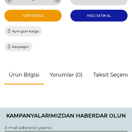
SEPETE EKLE
HIZLI SATIN AL
Aynı gün kargo
Karşılaştır
Ürün Bilgisi
Yorumlar (0)
Taksit Seçenek
Bu ürünün fiyat bilgisi, resim, ürün açıklamalarında ve diğer
konularda yetersiz gördüğünüz noktaları öneri formunu
Bu ürüne ilk yorumu siz yapın!
kullanarak tarafımıza iletebilirsiniz.
KAMPANYALARIMIZDAN HABERDAR OLUN
Görüş ve önerileriniz için teşekkür ederiz.
Yorum Yaz