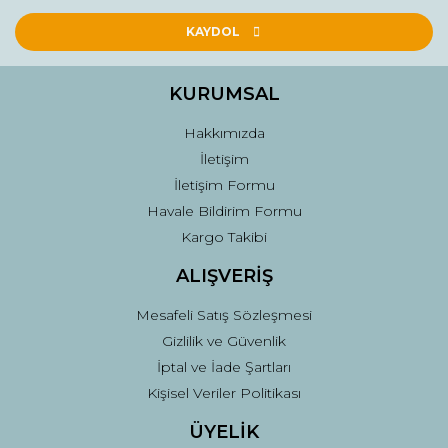
Ürün resmi kalitesiz, bozuk veya görüntülenemiyor.
Ürün açıklamasında eksik bilgiler bulunuyor.
KAYDOL
Ürün bilgilerinde hatalar bulunuyor.
Ürün fiyatı diğer sitelerden daha pahalı.
KURUMSAL
Bu ürüne benzer farklı alternatifler olmalı.
Hakkımızda
İletişim
İletişim Formu
Havale Bildirim Formu
Kargo Takibi
Gönder
ALIŞVERİŞ
Mesafeli Satış Sözleşmesi
Gizlilik ve Güvenlik
İptal ve İade Şartları
Kişisel Veriler Politikası
ÜYELİK