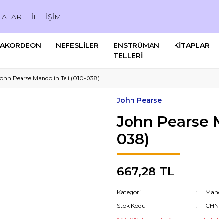
TALAR
İLETİŞİM
AKORDEON
NEFESLİLER
ENSTRÜMAN
KİTAPLAR
TELLERİ
ohn Pearse Mandolin Teli (010-038)
John Pearse
John Pearse M
038)
667,28 TL
Kategori
Mando
Stok Kodu
CHN