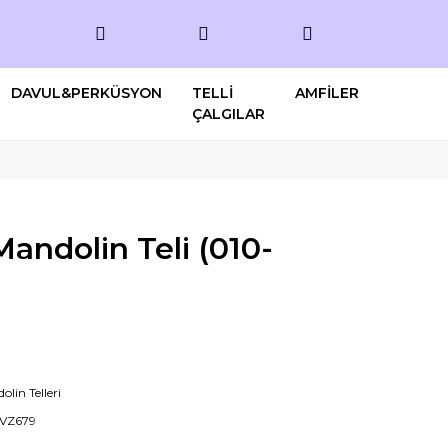
DAVUL&PERKÜSYON
TELLİ
AMFİLER
ÇALGILAR
andolin Teli (010-
lin Telleri
VZ679