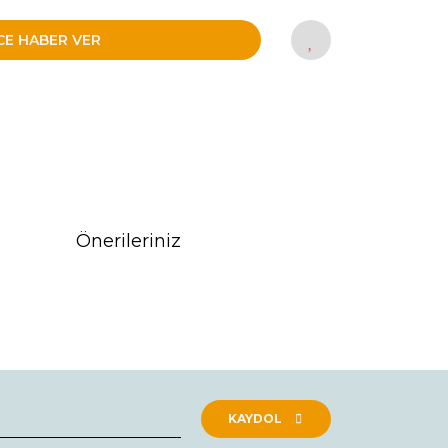
CE HABER VER
Önerileriniz
rak tarafımıza iletebilirsiniz.
KAYDOL