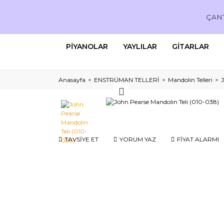
ÇAN
PİYANOLAR
YAYLILAR
GİTARLAR
Anasayfa
ENSTRÜMAN TELLERİ
Mandolin Telleri
J
TAVSİYE ET
YORUM YAZ
FİYAT ALARMI