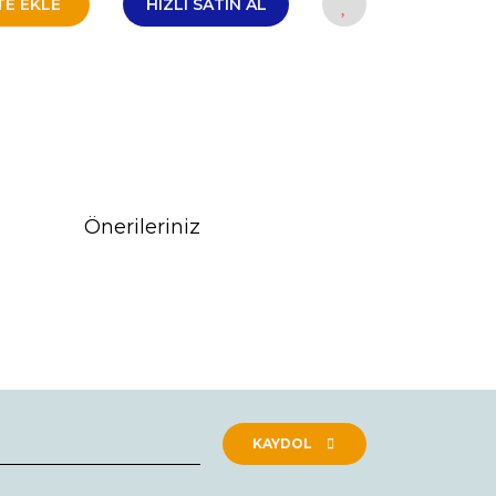
TE EKLE
HIZLI SATIN AL
Önerileriniz
rak tarafımıza iletebilirsiniz.
KAYDOL