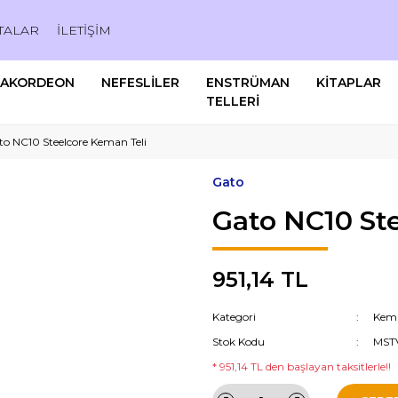
TALAR
İLETİŞİM
AKORDEON
NEFESLİLER
ENSTRÜMAN
KİTAPLAR
TELLERİ
to NC10 Steelcore Keman Teli
Gato
Gato NC10 St
951,14 TL
Kategori
Kema
Stok Kodu
MST
* 951,14 TL den başlayan taksitlerle!!