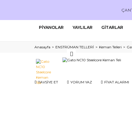
ÇAN
PİYANOLAR
YAYLILAR
GİTARLAR
Anasayfa
ENSTRÜMAN TELLERİ
Keman Telleri
Ga
TAVSİYE ET
YORUM YAZ
FİYAT ALARMI