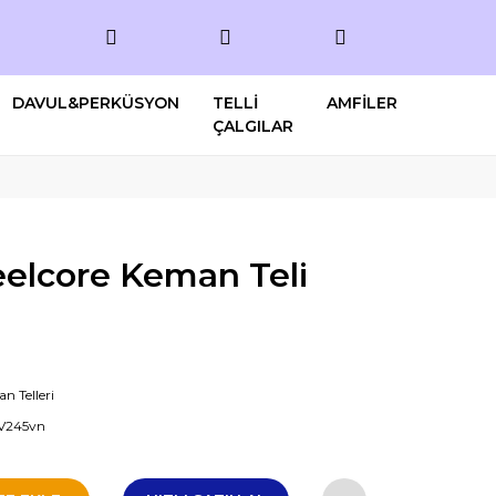
DAVUL&PERKÜSYON
TELLİ
AMFİLER
ÇALGILAR
eelcore Keman Teli
n Telleri
V245vn