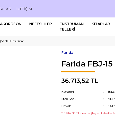
TALAR
İLETİŞİM
AKORDEON
NEFESLİLER
ENSTRÜMAN
KİTAPLAR
TELLERİ
5 telli) Bas Gitar
Farida
Farida FBJ-15 
36.713,52 TL
Kategori
Bass
Stok Kodu
ALP
Havale
34.8
* 6.914,38 TL den başlayan taksitlerle