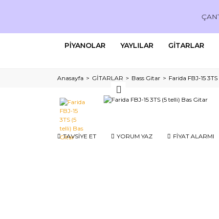
ÇAN
PİYANOLAR
YAYLILAR
GİTARLAR
Anasayfa
GİTARLAR
Bass Gitar
Farida FBJ-15 3TS (
TAVSİYE ET
YORUM YAZ
FİYAT ALARMI