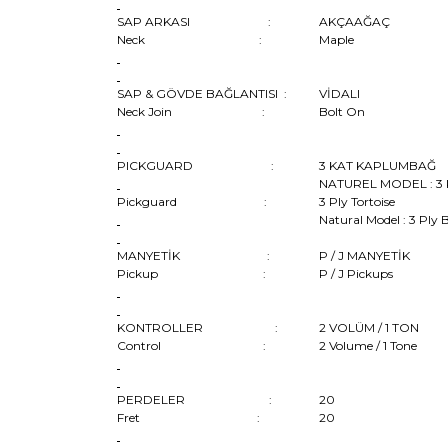
SAP ARKASI :
AKÇAAĞAÇ
Neck :
Maple
SAP & GÖVDE BAĞLANTISI :
VİDALI
Neck Join :
Bolt On
PICKGUARD :
3 KAT KAPLUMBAĞ
NATUREL MODEL : 3 
Pickguard :
3 Ply Tortoise
Natural Model : 3 Ply 
MANYETİK :
P / J MANYETİK
Pickup :
P / J Pickups
KONTROLLER :
2 VOLÜM / 1 TON
Control :
2 Volume / 1 Tone
PERDELER :
20
Fret :
20