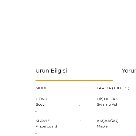
Ürün Bilgisi
Yoru
MODEL :
FARIDA ( FJB - 15 )
GÖVDE :
DİŞ BUDAK
Body :
Swamp Ash
KLAVYE :
AKÇAAĞAÇ
Fingerboard :
Maple