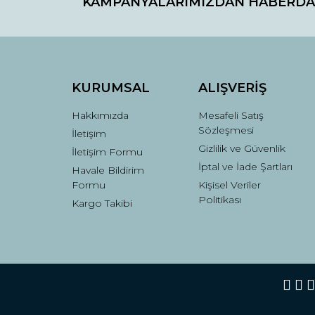
KAMPANYALARIMIZDAN HABERDA
Ürün resmi kalitesiz, bozuk veya görüntülenemiyo
Ürün açıklamasında eksik bilgiler bulunuyor.
Ürün bilgilerinde hatalar bulunuyor.
Ürün fiyatı diğer sitelerden daha pahalı.
Bu ürüne benzer farklı alternatifler olmalı.
KURUMSAL
ALIŞVERİŞ
Hakkımızda
Mesafeli Satış
Sözleşmesi
İletişim
Gizlilik ve Güvenlik
İletişim Formu
İptal ve İade Şartları
Havale Bildirim
Formu
Kişisel Veriler
Politikası
Kargo Takibi