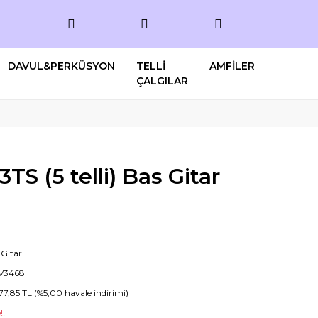
DAVUL&PERKÜSYON
TELLİ
AMFİLER
ÇALGILAR
3TS (5 telli) Bas Gitar
 Gitar
V3468
77,85 TL (%5,00 havale indirimi)
!!