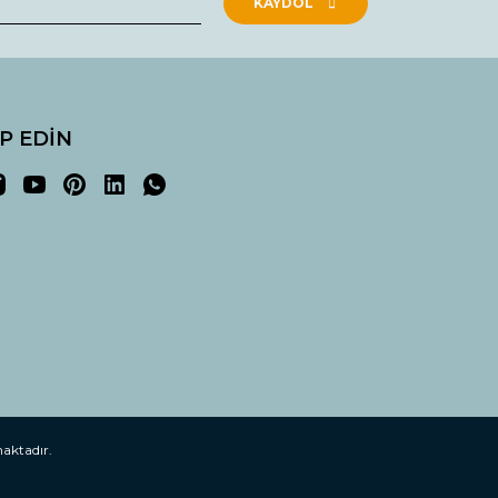
KAYDOL
İP EDİN
maktadır.