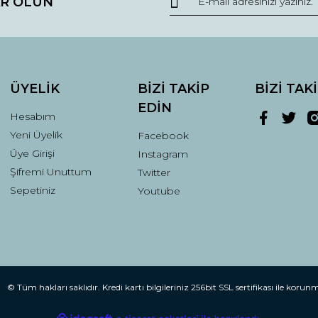
R OLUN
r.
Yorum Yaz
ÜYELİK
BİZİ TAKİP
BİZİ TAK
EDİN
Hesabım
Yeni Üyelik
Facebook
Üye Girişi
Instagram
Şifremi Unuttum
Twitter
Gönder
Sepetiniz
Youtube
© Tüm hakları saklıdır. Kredi kartı bilgileriniz 256bit SSL sertifikası ile korun