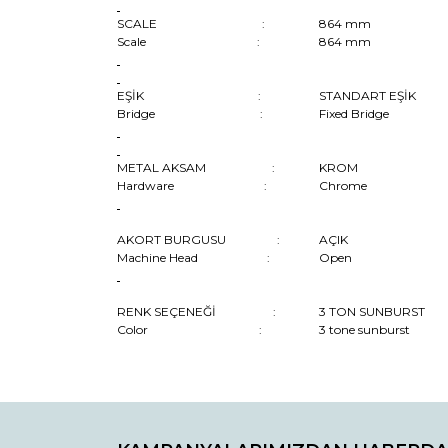
SCALE :
864 mm
Scale :
864 mm
EŞİK :
STANDART EŞİK
Bridge :
Fixed Bridge
METAL AKSAM :
KROM
Hardware :
Chrome
AKORT BURGUSU :
AÇIK
Machine Head :
Open
RENK SEÇENEĞİ :
3 TON SUNBURST
Color :
3 tone sunburst
Bu ürünün fiyat bilgisi, resim, ürün açıklamaların
Görüş ve önerileriniz için teşekkür ederiz.