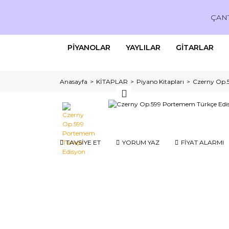
ÇAN
PİYANOLAR
YAYLILAR
GİTARLAR
Anasayfa
KİTAPLAR
Piyano Kitapları
Czerny Op.
TAVSİYE ET
YORUM YAZ
FİYAT ALARMI