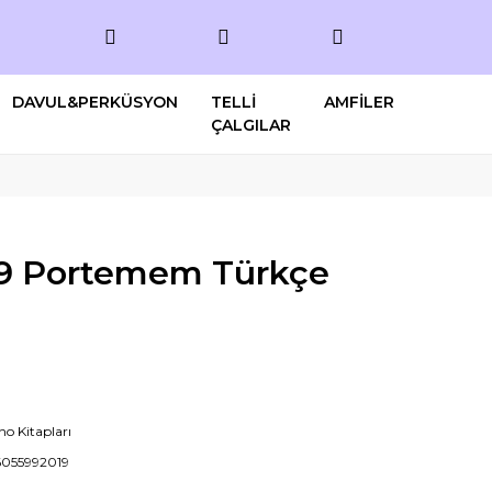
DAVUL&PERKÜSYON
TELLİ
AMFİLER
ÇALGILAR
99 Portemem Türkçe
no Kitapları
055992019