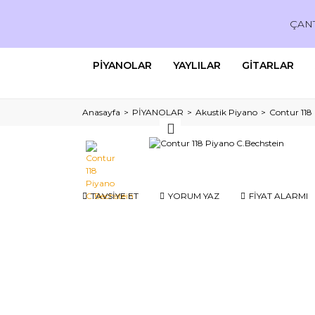
ÇAN
PİYANOLAR
YAYLILAR
GİTARLAR
Anasayfa
PİYANOLAR
Akustik Piyano
Contur 118
TAVSİYE ET
YORUM YAZ
FİYAT ALARMI