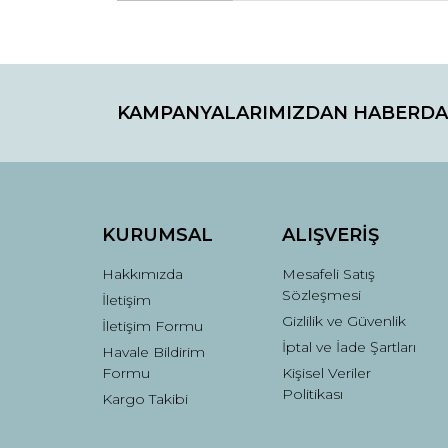
Bu ürünün fiyat bilgisi, resim, ürün açıklamaların
Görüş ve önerileriniz için teşekkür ederiz.
KAMPANYALARIMIZDAN HABERDA
Ürün resmi kalitesiz, bozuk veya görüntülenemiyo
Ürün açıklamasında eksik bilgiler bulunuyor.
Ürün bilgilerinde hatalar bulunuyor.
Ürün fiyatı diğer sitelerden daha pahalı.
Bu ürüne benzer farklı alternatifler olmalı.
KURUMSAL
ALIŞVERİŞ
Hakkımızda
Mesafeli Satış
Sözleşmesi
İletişim
Gizlilik ve Güvenlik
İletişim Formu
İptal ve İade Şartları
Havale Bildirim
Formu
Kişisel Veriler
Politikası
Kargo Takibi