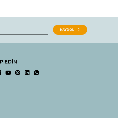
rak tarafımıza iletebilirsiniz.
KAYDOL
İP EDİN