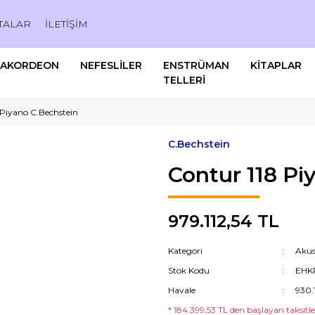
TALAR
İLETİŞİM
AKORDEON
NEFESLİLER
ENSTRÜMAN
KİTAPLAR
TELLERİ
 Piyano C.Bechstein
C.Bechstein
Contur 118 Pi
979.112,54 TL
Kategori
Akus
Stok Kodu
EHK
Havale
930.
* 184.399,53 TL den başlayan taksitler