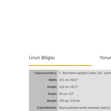
Ürün Bilgisi
Yoru
Characteristics
C. Bechstein upright Contur 118 - pr
Width
151 cm / 59,5"
Height
118 cm / 46.5"
Depth
59 cm / 23"
Weight
235 kg / 518 lbs
Color/finishes
Black polished white polished; walnut