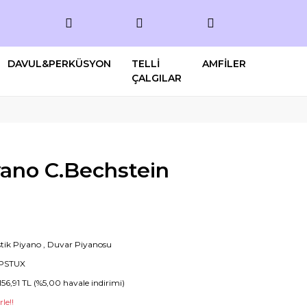
DAVUL&PERKÜSYON
TELLİ
AMFİLER
ÇALGILAR
yano C.Bechstein
tik Piyano
,
Duvar Piyanosu
PSTUX
156,91 TL (%5,00 havale indirimi)
le!!