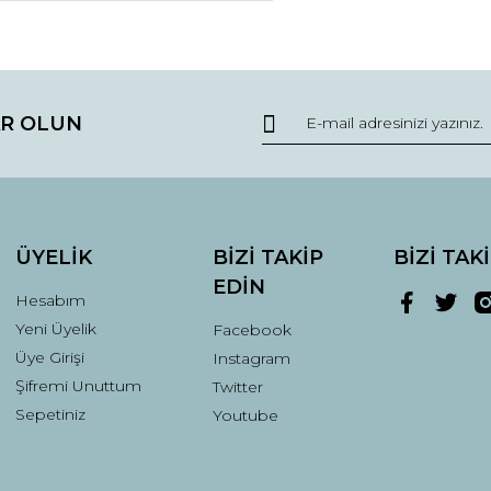
da ve diğer konularda yetersiz gördüğünüz noktaları öneri formunu kullana
Bu ürüne ilk yorumu siz yapın!
R OLUN
r.
Yorum Yaz
ÜYELİK
BİZİ TAKİP
BİZİ TAK
EDİN
Hesabım
Yeni Üyelik
Facebook
Üye Girişi
Instagram
Şifremi Unuttum
Twitter
Gönder
Sepetiniz
Youtube