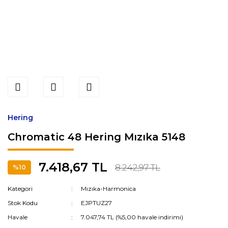
Hering
Chromatic 48 Hering Mızıka 5148
7.418,67 TL
8.242,97 TL
%10
Kategori
Mızıka-Harmonica
Stok Kodu
EJPTUZ27
Havale
7.047,74 TL (%5,00 havale indirimi)