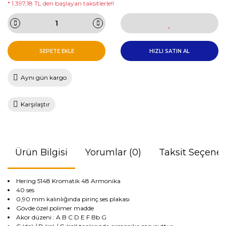
* 1.397,18 TL den başlayan taksitlerle!!
SEPETE EKLE
HIZLI SATIN AL
Aynı gün kargo
Karşılaştır
Ürün Bilgisi
Yorumlar (0)
Taksit Seçenek
Hering 5148 Kromatik 48 Armonika
40 ses
0,90 mm kalınlığında pirinç ses plakası
Gövde özel polimer madde
Akor düzeni : A B C D E F Bb G