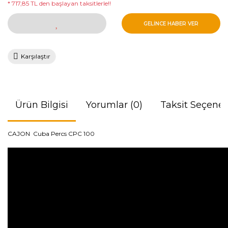
* 717,85 TL den başlayan taksitlerle!!
GELİNCE HABER VER
Karşılaştır
Ürün Bilgisi
Yorumlar (0)
Taksit Seçenek
CAJON Cuba Percs CPC 100