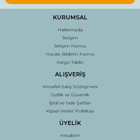
Ürün bilgilerinde hatalar bulunuyor.
Ürün fiyatı diğer sitelerden daha pahalı.
KURUMSAL
Bu ürüne benzer farklı alternatifler olmalı.
Hakkımızda
İletişim
İletişim Formu
Havale Bildirim Formu
Kargo Takibi
Gönder
ALIŞVERİŞ
Mesafeli Satış Sözleşmesi
Gizlilik ve Güvenlik
İptal ve İade Şartları
Kişisel Veriler Politikası
ÜYELİK
Hesabım