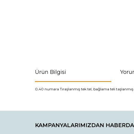
Ürün Bilgisi
Yoru
0,40 numara Tıraşlanmış tek tel, bağlama teli taşlanmış
Bu ürünün fiyat bilgisi, resim, ürün açıklamaların
Görüş ve önerileriniz için teşekkür ederiz.
KAMPANYALARIMIZDAN HABERDA
Ürün resmi kalitesiz, bozuk veya görüntülenemiyo
Ürün açıklamasında eksik bilgiler bulunuyor.